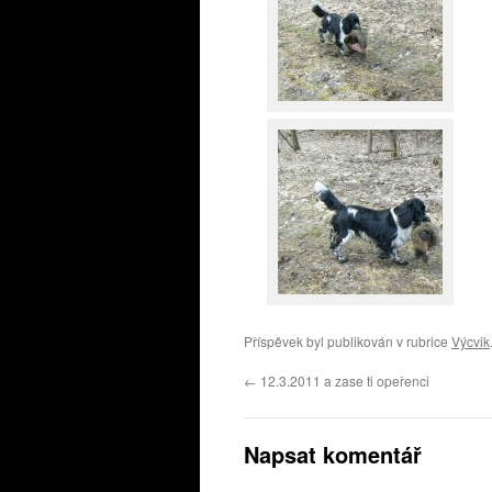
Příspěvek byl publikován v rubrice
Výcvik
←
12.3.2011 a zase ti opeřenci
Napsat komentář