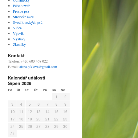
Od smečky
Péče o zvěř
Prosba psa
Střelecké akce
Svod loveckých psů
Videa
Výcvik
Výstavy
Zkoušky
Kontakt
Telefon: +420 603 468 022
E-mail:
alena.piklova@gmail.com
Kalendář událostí
Srpen 2026
Po
Út
St
Čt
Pá
So
Ne
1
2
3
4
5
6
7
8
9
10
11
12
13
14
15
16
17
18
19
20
21
22
23
24
25
26
27
28
29
30
31