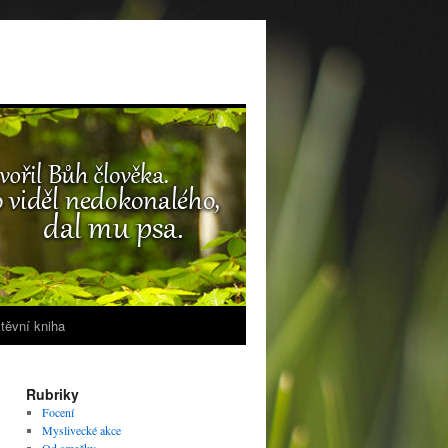
těvní kniha
Rubriky
Focení
Myslivecké akce