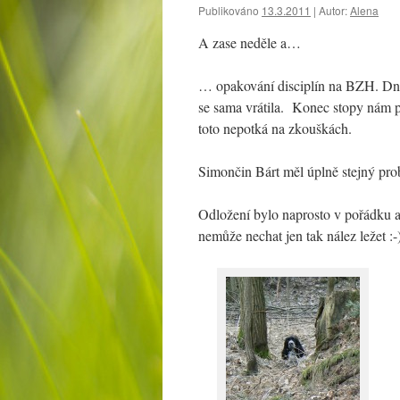
Publikováno
13.3.2011
|
Autor:
Alena
A zase neděle a…
… opakování disciplín na BZH. Dnes 
se sama vrátila. Konec stopy nám př
toto nepotká na zkouškách.
Simončin Bárt měl úplně stejný pro
Odložení bylo naprosto v pořádku a
nemůže nechat jen tak nález ležet :-)