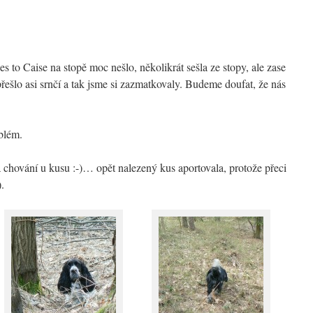
to Caise na stopě moc nešlo, několikrát sešla ze stopy, ale zase
ešlo asi srnčí a tak jsme si zazmatkovaly. Budeme doufat, že nás
blém.
 chování u kusu :-)… opět nalezený kus aportovala, protože přeci
.