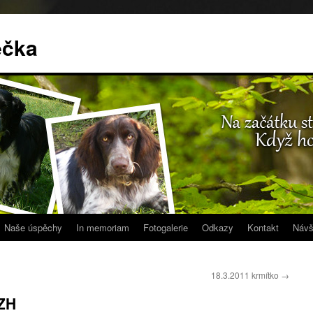
ečka
Naše úspěchy
In memoriam
Fotogalerie
Odkazy
Kontakt
Návš
18.3.2011 krmítko
→
BZH