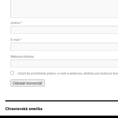
Jméno
*
E-mail
*
Webová stránka
Uložit do prohlížeče jméno, e-mail a webovou stránku pro budoucí ko
Chrastavská smečka