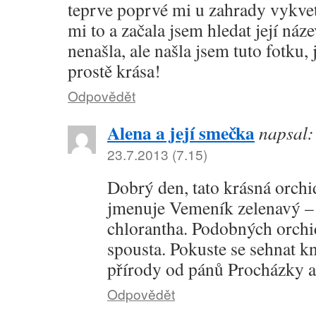
teprve poprvé mi u zahrady vykvet
mi to a začala jsem hledat její náze
nenašla, ale našla jsem tuto fotku, 
prostě krása!
Odpovědět
Alena a její smečka
napsal:
23.7.2013 (7.15)
Dobrý den, tato krásná orchi
jmenuje Vemeník zelenavý – 
chlorantha. Podobných orchid
spousta. Pokuste se sehnat k
přírody od pánů Procházky a
Odpovědět