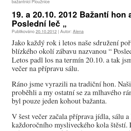
bažantnici Ploužnice
19. a 20.10. 2012 Bažantí hon 
Poslední leč „
Publikováno
20.10.2012
|
Autor:
Alena
Jako každý rok i letos naše sdružení po
blízkého okolí zábavu nazvanou “ Posled
Letos padl los na termín 20.10. a tak jsm
večer na přípravu sálu.
Ráno jsme vyrazili na tradiční hon. Naši
proběhli a my ostatní se za mlhavého rán
byl pouze jeden kohout bažanta.
V šest večer začala příprava jídla, sálu 
každoročního mysliveckého kola štěstí. 