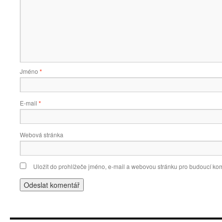
Jméno
*
E-mail
*
Webová stránka
Uložit do prohlížeče jméno, e-mail a webovou stránku pro budoucí ko