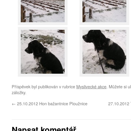
Příspěvek byl publikován v rubrice
Myslivecké akce
. Můžete si u
záložky.
←
25.10.2012 Hon bažantnice Ploužnice
27.10.2012 
Napsat komentář