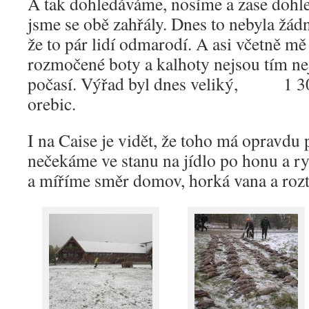
A tak dohledáváme, nosíme a zase doh
jsme se obě zahřály. Dnes to nebyla žád
že to pár lidí odmarodí. A asi včetně mě 
rozmočené boty a kalhoty nejsou tím ne
počasí. Výřad byl dnes veliký, 1 30
orebic.
I na Caise je vidět, že toho má opravdu 
nečekáme ve stanu na jídlo po honu a r
a míříme směr domov, horká vana a roz