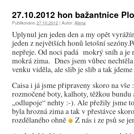
27.10.2012 hon bažantnice Pl
Publikováno
27.10.2012
|
Autor:
Alena
Uplynul jen jeden den a my opět vyráží
jeden z největších honů letošní sezóny.
P
nepřeje. Od noci padá mokrý sníh a je n
mokrá zima. Dnes jsem vůbec nechtěla j
venku viděla, ale slib je slib a tak jdem
Caisa i já jsme připraveny skoro na vše :
rozmočené boty, kalhoty, těžkou bundu 
„odlupoje“ nehty :-). Ale přežily jsme 
byla hrozná zima a tak v přestávce skor
rozdělaného ohně
Z nás i ze psů se jen