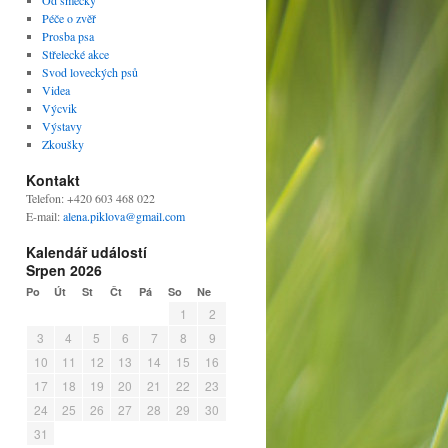
Od smečky
Péče o zvěř
Prosba psa
Střelecké akce
Svod loveckých psů
Videa
Výcvik
Výstavy
Zkoušky
Kontakt
Telefon: +420 603 468 022
E-mail:
alena.piklova@gmail.com
Kalendář událostí
Srpen 2026
Po
Út
St
Čt
Pá
So
Ne
1
2
3
4
5
6
7
8
9
10
11
12
13
14
15
16
17
18
19
20
21
22
23
24
25
26
27
28
29
30
31