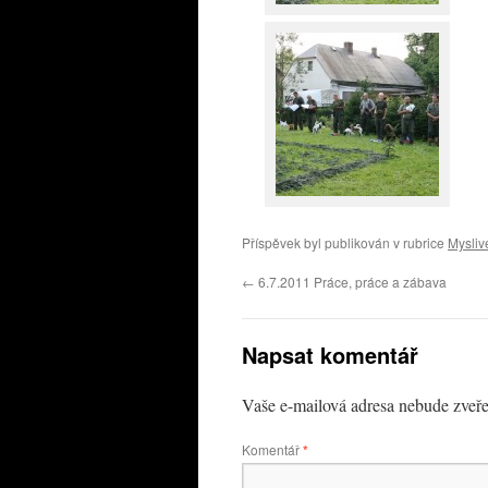
Příspěvek byl publikován v rubrice
Mysliv
←
6.7.2011 Práce, práce a zábava
Napsat komentář
Vaše e-mailová adresa nebude zveře
Komentář
*