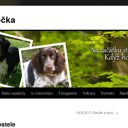
ečka
Naše úspěchy
In memoriam
Fotogalerie
Odkazy
Kontakt
Návš
16.8.2011 Daněk a spol.
→
ostele