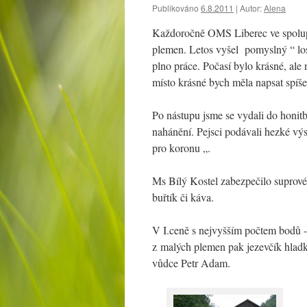
Publikováno
6.8.2011
|
Autor:
Alena
Každoročně OMS Liberec ve spolup
plemen. Letos vyšel pomyslný “ lo
plno práce. Počasí bylo krásné, ale
místo krásné bych měla napsat spíše
Po nástupu jsme se vydali do honit
nahánění. Pejsci podávali hezké výs
pro koronu „.
Ms Bílý Kostel zabezpečilo suprové 
buřtík či káva.
V I.ceně s nejvyšším počtem bodů 
z malých plemen pak jezevčík hlad
vůdce Petr Adam.