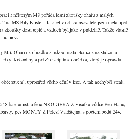
ráci s některým MS pořádá lesní zkoušky ohařů a malých
s “
na MS Bílý Kostel. Já opět v roli zapisovatele jsem měla opět
 na zkoušky dosti teplé a vzduch byl jako v prádelně. Takže vlasně
 nic moc.
by MS. Ohaři na ohrádku s liškou, malá plemena na slídění a
ledky. Krásná byla právě disciplíma ohrádka, který je opravdu “
občerstvení i uprostřed všeho dění v lese. A tak nechyběl steak,
-248 b.se umístila fena NKO GERA Z Visálku,vůdce Petr Hanč,
kosrstý, pes MONTY Z Polesí Valdštejna, s počtem bodů 244,