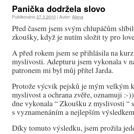
Panička dodržela slovo
Publikováno
27.3.2010
|
Autor:
Alena
Před časem jsem svým chlupáčům slíbila,
zkoušky, když je nutím složit ty pro lov
A před rokem jsem se přihlásila na kur
myslivosti. Adepturu jsem vykonala v 
patronem mi byl můj přítel Jarda.
Protože výcvik pejsků je mým velkým kon
myslivost a ochrana zvěře, oznamuji :-)
dne vykonala “ Zkoušku z myslivosti “ 
s vyznamenáním a nejlepším výsledkem
Díky tomuto výsledku, jsem prožila jede