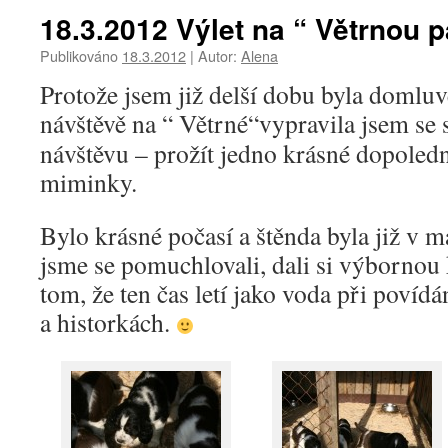
18.3.2012 Výlet na “ Větrnou 
Publikováno
18.3.2012
|
Autor:
Alena
Protože jsem již delší dobu byla domlu
návštěvě na “ Větrné“
vypravila jsem se 
návštěvu – prožít jedno krásné dopoled
miminky.
Bylo krásné počasí a štěnda byla již v 
jsme se pomuchlovali, dali si výbornou 
tom, že ten čas letí jako voda při povídá
a historkách.