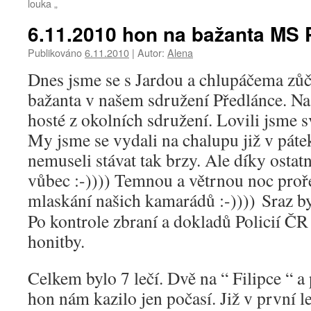
louka „
6.11.2010 hon na bažanta MS 
Publikováno
6.11.2010
|
Autor:
Alena
Dnes jsme se s Jardou a chlupáčema zůč
bažanta v našem sdružení Předlánce. Na
hosté z okolních sdružení. Lovili jsme 
My jsme se vydali na chalupu již v pát
nemuseli stávat tak brzy. Ale díky ostat
vůbec :-)))) Temnou a větrnou noc proř
mlaskání našich kamarádů :-))))
Sraz by
Po kontrole zbraní a dokladů Policií ČR
honitby.
Celkem bylo 7 lečí. Dvě na “ Filipce “ a
hon nám kazilo jen počasí. Již v první le