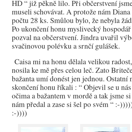
HD “ již pěkně lilo. Při občerstvení jsm
museli schovávat. A protože nám Diana 
počtu 28 ks. Smůlou bylo, že nebyla žád
Po ukončení honu myslivecký hospodář
pozval na občerstvení. Jindra uvařil vý
svačinovou polévku a srnčí gulášek.
Caisa mi na honu dělala velikou radost
nosila ke mě přes celou leč. Zato Briteč
bažanta umí donést jen jednou. Ostatní 
skončení honu říkali : “ Objevil se u ná
očima a bažantem v mordě a tak jsme si 
nám předal a zase si šel po svém “ :-))))
:-))))